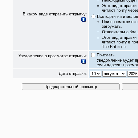
−
Необходимо будет 
=
Этот вид отправки
читают почту чере
В каком виде отправить открытку:
Все картинки и мело
+
При просмотре пис
загружать.
−
Относительно бол
=
Этот вид отправки
читают почту в по
The Bat и т.п.
Прислать.
Уведомление о просмотре открытки:
Уведомление будет п
если адресат просмот
Дата отправки: