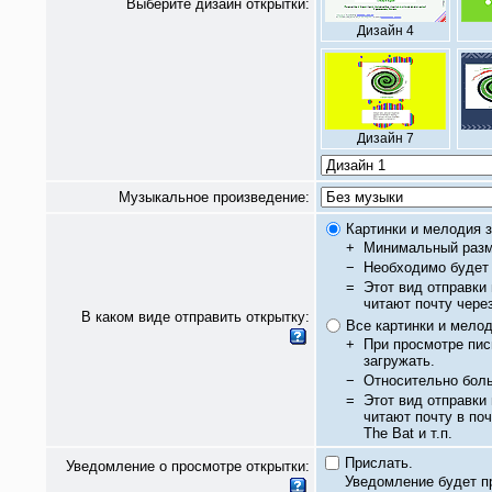
Выберите дизайн открытки:
Дизайн 4
Дизайн 7
Музыкальное произведение:
Картинки и мелодия з
+
Минимальный разм
−
Необходимо будет 
=
Этот вид отправки
читают почту чере
В каком виде отправить открытку:
Все картинки и мело
+
При просмотре пис
загружать.
−
Относительно бол
=
Этот вид отправки
читают почту в по
The Bat и т.п.
Прислать.
Уведомление о просмотре открытки:
Уведомление будет п