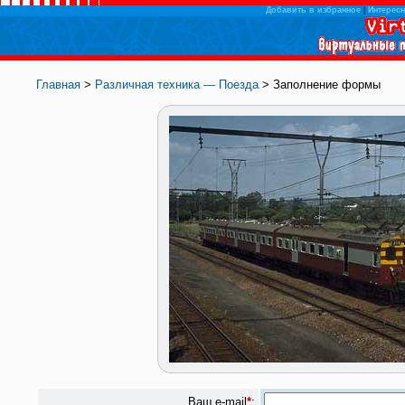
Добавить в избранное
|
Интересн
Главная
>
Различная техника — Поезда
> Заполнение формы
Ваш e-mail
*
: