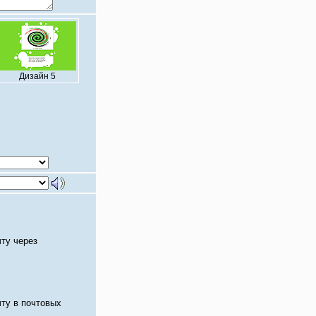
Дизайн 5
чту через
чту в почтовых