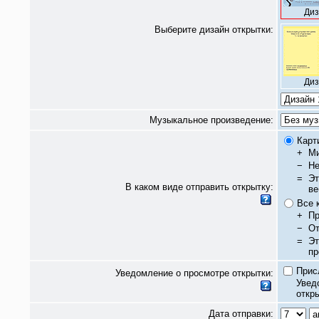
Диз
Выберите дизайн открытки:
Диз
Музыкальное произведение:
Карт
+
Ми
−
Не
=
Эт
В каком виде отправить открытку:
ве
Все 
+
Пр
−
От
=
Эт
пр
Прис
Уведомление о просмотре открытки:
Увед
откры
Дата отправки: