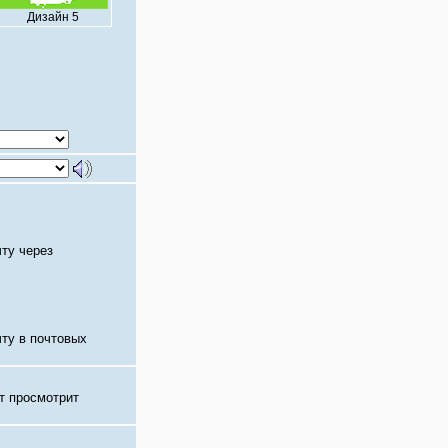
Дизайн 5
чту через
чту в почтовых
т просмотрит