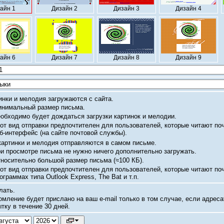
айн 1
Дизайн 2
Дизайн 3
Дизайн 4
айн 6
Дизайн 7
Дизайн 8
Дизайн 9
инки и мелодия загружаются с сайта.
нимальный размер письма.
обходимо будет дождаться загрузки картинок и мелодии.
от вид отправки предпочтителен для пользователей, которые читают по
б-интерфейс
(на сайте почтовой службы).
картинки и мелодия отправляются в самом письме.
и просмотре письма не нужно ничего дополнительно загружать.
носительно большой размер письма
(≈100 КБ).
от вид отправки предпочтителен для пользователей, которые читают по
ограммах типа Outlook Express, The Bat и т.п.
лать.
омление будет прислано на ваш
e-mail
только в том случае, если адреса
тку в течение 30 дней.