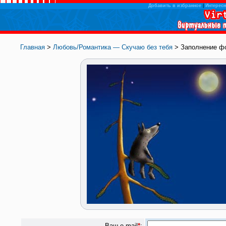
Добавить в избранное
|
Интересн
Главная
>
Любовь/Романтика — Скучаю без тебя
> Заполнение ф
Ваш e-mail
*
: