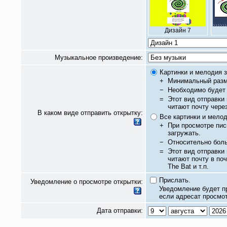
Дизайн 7
Музыкальное произведение:
Картинки и мелодия з
+
Минимальный разм
−
Необходимо будет 
=
Этот вид отправки
читают почту чере
В каком виде отправить открытку:
Все картинки и мело
+
При просмотре пис
загружать.
−
Относительно бол
=
Этот вид отправки
читают почту в по
The Bat и т.п.
Прислать.
Уведомление о просмотре открытки:
Уведомление будет п
если адресат просмот
Дата отправки: