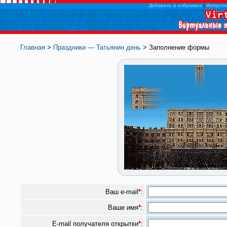
Добавить в избранное
|
Интересн
Главная
>
Праздники — Татьянин день
> Заполнение формы
Ваш e-mail
*
:
Ваше имя
*
:
E-mail получателя открытки
*
: