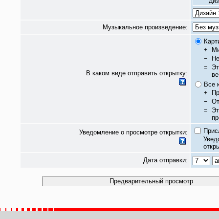
Диз
Музыкальное произведение:
Карт
+
Ми
−
Не
=
Эт
В каком виде отправить открытку:
ве
Все 
+
Пр
−
От
=
Эт
пр
Прис
Уведомление о просмотре открытки:
Увед
откры
Дата отправки: