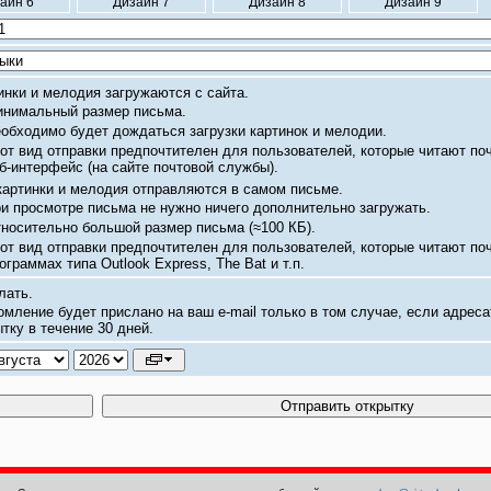
айн 6
Дизайн 7
Дизайн 8
Дизайн 9
инки и мелодия загружаются с сайта.
нимальный размер письма.
обходимо будет дождаться загрузки картинок и мелодии.
от вид отправки предпочтителен для пользователей, которые читают по
б-интерфейс
(на сайте почтовой службы).
картинки и мелодия отправляются в самом письме.
и просмотре письма не нужно ничего дополнительно загружать.
носительно большой размер письма
(≈100 КБ).
от вид отправки предпочтителен для пользователей, которые читают по
ограммах типа Outlook Express, The Bat и т.п.
лать.
омление будет прислано на ваш
e-mail
только в том случае, если адреса
тку в течение 30 дней.