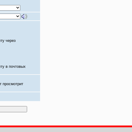
чту через
чту в почтовых
т просмотрит